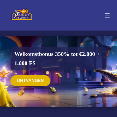
☰
Games
Welkomstbonus 350% tot €2.000 +
Sport
1.000 FS
Live
Casino
ONTVANGEN
Promotions
VIP